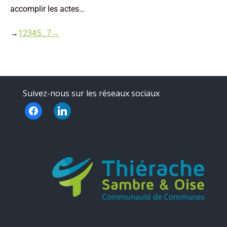
accomplir les actes…
→
1
2
3
4
5
…
7
→
Suivez-nous sur les réseaux sociaux
facebook
linkedin