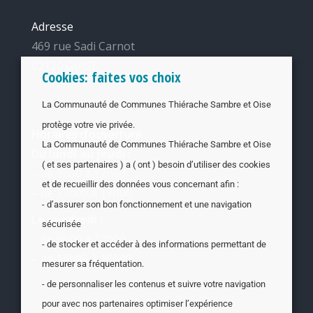
Adresse
469 rue Sadi Carnot
02120 GUISE
Cookies: faites vos choix
La Communauté de Communes Thiérache Sambre et Oise
protège votre vie privée.
Horaires d’ouverture
La Communauté de Communes Thiérache Sambre et Oise
Du lundi au jeudi :
( et ses partenaires ) a ( ont ) besoin d’utiliser des cookies
– de 9h00 à 12h00
et de recueillir des données vous concernant afin :
– de 13h00 à 17h00
- d’assurer son bon fonctionnement et une navigation
Le vendredi :
sécurisée
– de 9h00 à 12h00
- de stocker et accéder à des informations permettant de
– de 13h00 à 16h00
mesurer sa fréquentation.
- de personnaliser les contenus et suivre votre navigation
pour avec nos partenaires optimiser l’expérience