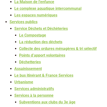
La Maison de l’enfance
Le complexe aquatique intercommunal
Les espaces numériques
Services publics
Service Déchets et Déchèteries
Le Compostage
La réduction des déchets
Collecte des ordures ménagères & tri sélectif
Points d’apport volontaires
Déchetteries
Assainissement
Le bus itinérant & France Services
Urbanisme
Services administratifs
Services à la personne
Subventions aux clubs du 3e âge