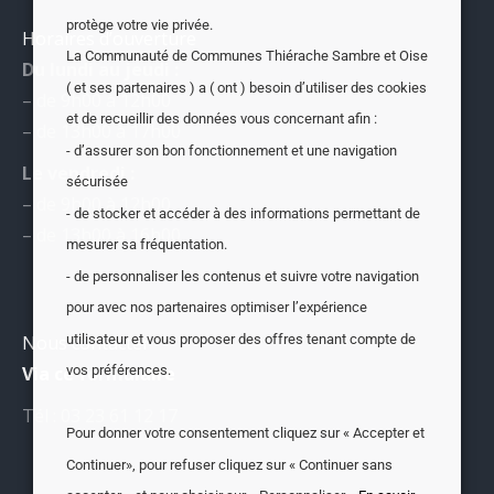
protège votre vie privée.
Horaires d’ouverture
La Communauté de Communes Thiérache Sambre et Oise
Du lundi au jeudi :
( et ses partenaires ) a ( ont ) besoin d’utiliser des cookies
– de 9h00 à 12h00
et de recueillir des données vous concernant afin :
– de 13h00 à 17h00
- d’assurer son bon fonctionnement et une navigation
Le vendredi :
sécurisée
– de 9h00 à 12h00
- de stocker et accéder à des informations permettant de
– de 13h00 à 16h00
mesurer sa fréquentation.
- de personnaliser les contenus et suivre votre navigation
pour avec nos partenaires optimiser l’expérience
utilisateur et vous proposer des offres tenant compte de
Nous contacter
Via ce formulaire
vos préférences.
Tél : 03 23 61 12 17
Pour donner votre consentement cliquez sur « Accepter et
Continuer», pour refuser cliquez sur « Continuer sans