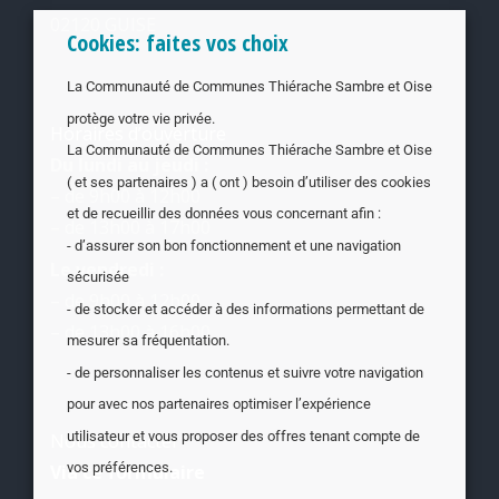
02120 GUISE
Cookies: faites vos choix
La Communauté de Communes Thiérache Sambre et Oise
protège votre vie privée.
Horaires d’ouverture
La Communauté de Communes Thiérache Sambre et Oise
Du lundi au jeudi :
( et ses partenaires ) a ( ont ) besoin d’utiliser des cookies
– de 9h00 à 12h00
et de recueillir des données vous concernant afin :
– de 13h00 à 17h00
- d’assurer son bon fonctionnement et une navigation
Le vendredi :
sécurisée
– de 9h00 à 12h00
- de stocker et accéder à des informations permettant de
– de 13h00 à 16h00
mesurer sa fréquentation.
- de personnaliser les contenus et suivre votre navigation
pour avec nos partenaires optimiser l’expérience
utilisateur et vous proposer des offres tenant compte de
Nous contacter
vos préférences.
Via ce formulaire