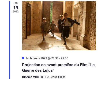
JAN
14
2023
Featured
14 January 2023 @ 20:30
-
22:00
Projection en avant-première du Film “La
Guerre des Lulus”
Cinéma VOX
58 Rue Lesur, Guise