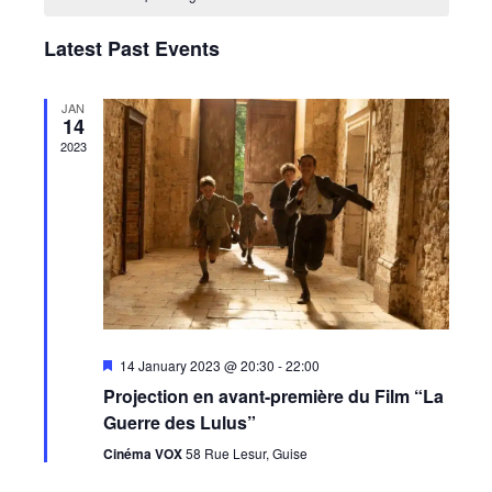
OF
Latest Past Events
EVENTS
JAN
14
2023
Featured
14 January 2023 @ 20:30
-
22:00
Projection en avant-première du Film “La
Guerre des Lulus”
Cinéma VOX
58 Rue Lesur, Guise