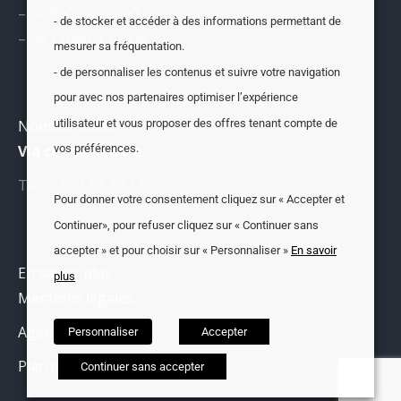
– de 9h00 à 12h00
- de stocker et accéder à des informations permettant de
– de 13h00 à 16h00
mesurer sa fréquentation.
- de personnaliser les contenus et suivre votre navigation
pour avec nos partenaires optimiser l’expérience
utilisateur et vous proposer des offres tenant compte de
Nous contacter
Via ce formulaire
vos préférences.
Tél : 03 23 61 12 17
Pour donner votre consentement cliquez sur « Accepter et
Continuer», pour refuser cliquez sur « Continuer sans
accepter » et pour choisir sur « Personnaliser »
En savoir
En savoir plus
plus
Mentions légales
Agenda
Personnaliser
Accepter
Plan du site
Continuer sans accepter