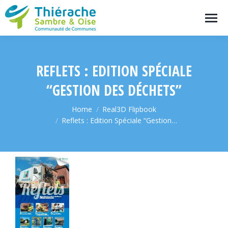
REFLETS : EDITION SPÉCIALE
“GESTION DES DÉCHETS”
You are here:
Home
Real3D Flipbook
Reflets : Edition Spéciale “Gestion…